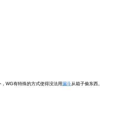
外，WG有特殊的方式使得没法用
漏斗
从箱子偷东西。