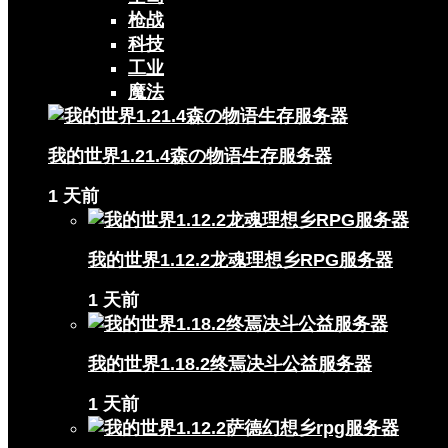
枪战
科技
工业
魔法
我的世界1.21.4森の物语生存服务器
1 天前
我的世界1.12.2龙魂理想乡RPG服务器
1 天前
我的世界1.18.2终焉决斗公益服务器
1 天前