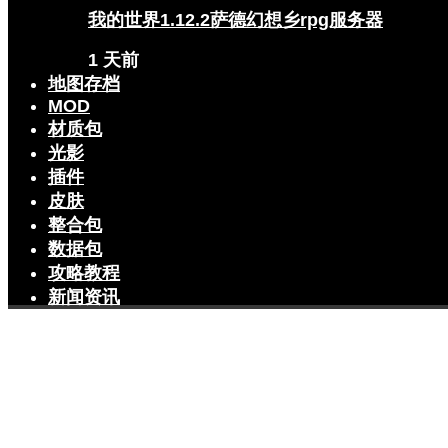
我的世界1.12.2萨德幻想乡rpg服务器
1 天前
地图存档
MOD
材质包
光影
插件
皮肤
整合包
数据包
攻略教程
新闻资讯