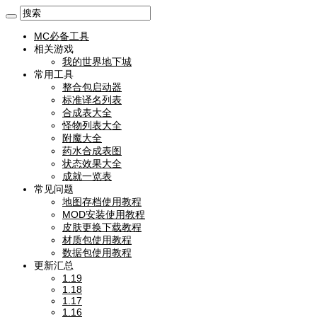
MC必备工具
相关游戏
我的世界地下城
常用工具
整合包启动器
标准译名列表
合成表大全
怪物列表大全
附魔大全
药水合成表图
状态效果大全
成就一览表
常见问题
地图存档使用教程
MOD安装使用教程
皮肤更换下载教程
材质包使用教程
数据包使用教程
更新汇总
1.19
1.18
1.17
1.16