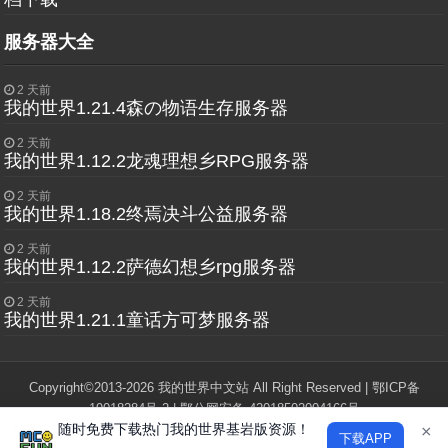
服务器大全
2 天前
我的世界1.21.4森の物语生存服务器
2 天前
我的世界1.12.2龙魂理想乡RPG服务器
2 天前
我的世界1.18.2终焉决斗公益服务器
2 天前
我的世界1.12.2萨德幻想乡rpg服务器
2 天前
我的世界1.21.1童话方可梦服务器
Copyright©2013-2026 我的世界中文站 All Right Reserved |
鄂ICP备
19018284号-2
|
鄂公网安备 42018502004166号
随时免费下载热门我的世界基岩版资源！
"Minecraft"和"我的世界"版权归Mojang Studios所有，本站与Mojang，微软
×
下载APP