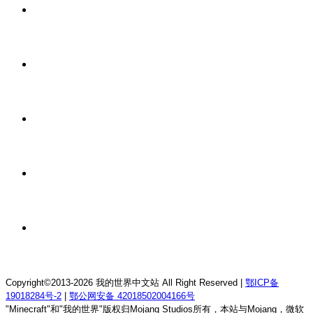
9 小时前
我的世界1.21.4森の物语生存服务器
9 小时前
我的世界1.12.2龙魂理想乡RPG服务器
9 小时前
我的世界1.18.2终焉决斗公益服务器
9 小时前
我的世界1.12.2萨德幻想乡rpg服务器
9 小时前
我的世界1.21.1童话方可梦服务器
Copyright©2013-2026 我的世界中文站 All Right Reserved |
鄂ICP备
19018284号-2
|
鄂公网安备 42018502004166号
"Minecraft"和"我的世界"版权归Mojang Studios所有，本站与Mojang，微软