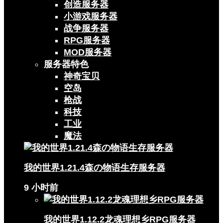
创造服务器
小游戏服务器
战争服务器
RPG服务器
MOD服务器
服务器特色
神奇宝贝
空岛
枪战
科技
工业
魔法
我的世界1.21.4森の物语生存服务器
9 小时前
我的世界1.12.2龙魂理想乡RPG服务器