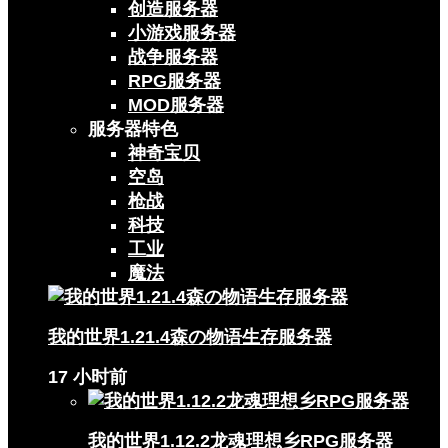
创造服务器
小游戏服务器
战争服务器
RPG服务器
MOD服务器
服务器特色
神奇宝贝
空岛
枪战
科技
工业
魔法
我的世界1.21.4森の物语生存服务器
17 小时前
我的世界1.12.2龙魂理想乡RPG服务器