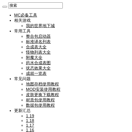
MC必备工具
相关游戏
我的世界地下城
常用工具
整合包启动器
标准译名列表
合成表大全
怪物列表大全
附魔大全
药水合成表图
状态效果大全
成就一览表
常见问题
地图存档使用教程
MOD安装使用教程
皮肤更换下载教程
材质包使用教程
数据包使用教程
更新汇总
1.19
1.18
1.17
1.16