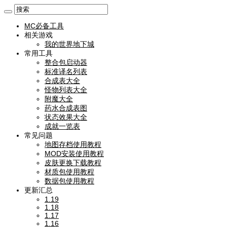
MC必备工具
相关游戏
我的世界地下城
常用工具
整合包启动器
标准译名列表
合成表大全
怪物列表大全
附魔大全
药水合成表图
状态效果大全
成就一览表
常见问题
地图存档使用教程
MOD安装使用教程
皮肤更换下载教程
材质包使用教程
数据包使用教程
更新汇总
1.19
1.18
1.17
1.16