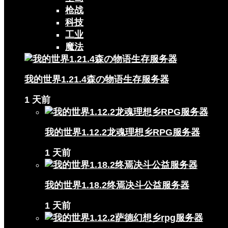
枪战
科技
工业
魔法
我的世界1.21.4森の物语生存服务器
1 天前
我的世界1.12.2龙魂理想乡RPG服务器
1 天前
我的世界1.18.2终焉决斗公益服务器
1 天前