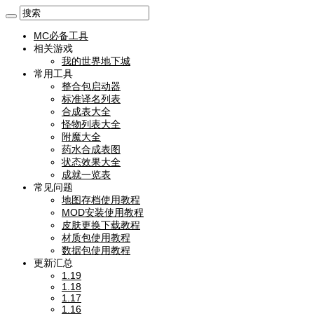
MC必备工具
相关游戏
我的世界地下城
常用工具
整合包启动器
标准译名列表
合成表大全
怪物列表大全
附魔大全
药水合成表图
状态效果大全
成就一览表
常见问题
地图存档使用教程
MOD安装使用教程
皮肤更换下载教程
材质包使用教程
数据包使用教程
更新汇总
1.19
1.18
1.17
1.16