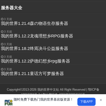
服务器大全
3 天前
我的世界1.21.4森の物语生存服务器
3 天前
我的世界1.12.2龙魂理想乡RPG服务器
3 天前
我的世界1.18.2终焉决斗公益服务器
3 天前
我的世界1.12.2萨德幻想乡rpg服务器
3 天前
我的世界1.21.1童话方可梦服务器
Copyright©2013-2026 我的世界中文站 All Right Reserved |
鄂ICP备
19018284号-2
|
鄂公网安备 42018502004166号
随时免费下载热门我的世界基岩版资源！
"Minecraft"和"我的世界"版权归Mojang Studios所有，本站与Mojang，微软
×
下载APP
公司没有任何从属关系