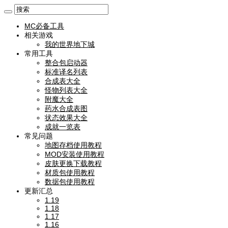
MC必备工具
相关游戏
我的世界地下城
常用工具
整合包启动器
标准译名列表
合成表大全
怪物列表大全
附魔大全
药水合成表图
状态效果大全
成就一览表
常见问题
地图存档使用教程
MOD安装使用教程
皮肤更换下载教程
材质包使用教程
数据包使用教程
更新汇总
1.19
1.18
1.17
1.16