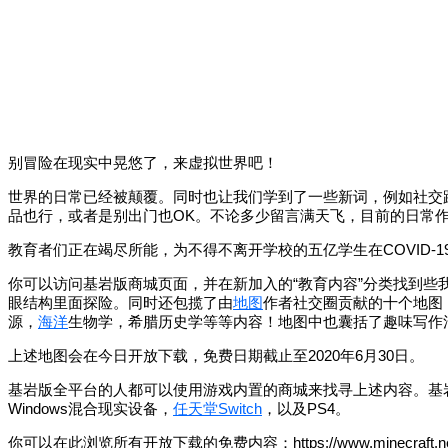
别冒险在现实中晃悠了，来虚拟世界吧！
世界的日常已经被颠覆。同时也让我们学到了一些新词，例如社交
品也行，或者是别出门也OK。不论多少留言满天飞，目前的日常
教育者们正在竭尽所能，为不得不离开学校的五亿学生在COVID-1
你可以访问基岩版商城页面，并在新加入的“教育内容”分类找到些我
眼结构里面探险。同时还包揽了由
地图
作者社交圈贡献的十个地图！感谢以下作者
源，
海洋
生物学，希腊历史学等等内容！地图中也囊括了趣味写作
上述地图会在今日开放下载，免费日期截止至2020年6月30日。
基岩版全平台的人都可以使用游戏内置的商城来找寻上述内容。基
Windows混合现实设备，
任天堂
Switch
，以及PS4。
你可以在此浏览所有开放下载的免费内容：https://www.minecraft.net/en-u