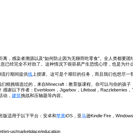
距离，感染者溯源以及“如何防止因为无聊而吃零食”。全人类都要团
作息已经完全不对劲了。这种情况下很容易产生恐慌心理，也是为什
9流行期间提供
线
上授课。这可是个艰巨的任务，而且我们也想尽一
们精挑细选过的，来自Minecraft：教育版课程。你可以与你的
：Everbloom，Jigarbov，Lifeboat，Razzleberries，The
活动，
建筑
挑战和压轴题等内容。
岩版适用于以下平台：安卓和
苹果
iOS，亚
马
逊Kindle Fire，Window
s/marketplace/education