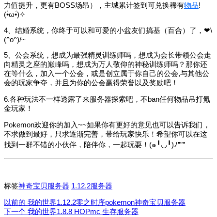
力值提升，更有BOSS场昂），主城累计签到可兑换稀有
物品
!
(•̀ω•́)✧
4、结婚系统，你终于可以和可爱的小盆友们搞基（百合）了，❤\
(^o^)/~
5、公会系统，想成为最强精灵训练师吗，想成为会长带领公会走
向精灵之座的巅峰吗，想成为万人敬仰的神秘训练师吗？那你还
在等什么，加入一个公会，或是创立属于你自己的公会,与其他公
会的玩家争夺，并且为你的公会赢得荣誉以及奖励吧！
6.各种玩法不一样透露了来服务器探索吧，不ban任何物品吊打氪
金玩家！
Pokemon欢迎你的加入~~如果你有更好的意见也可以告诉我们，
不求做到最好，只求逐渐完善，带给玩家快乐！希望你可以在这
找到一群不错的小伙伴，陪伴你，一起玩耍！(๑╹◡╹)ﾉ”””
标签
神奇宝贝服务器
1.12.2服务器
以前的
我的世界1.12.2零之时序pokemon神奇宝贝服务器
下一个
我的世界1.8.8 HOPmc 生存服务器