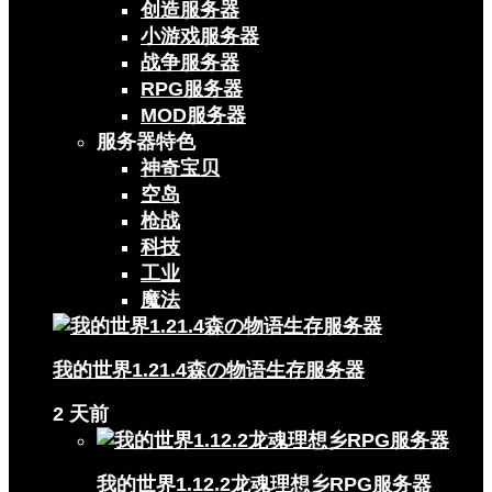
创造服务器
小游戏服务器
战争服务器
RPG服务器
MOD服务器
服务器特色
神奇宝贝
空岛
枪战
科技
工业
魔法
我的世界1.21.4森の物语生存服务器
2 天前
我的世界1.12.2龙魂理想乡RPG服务器