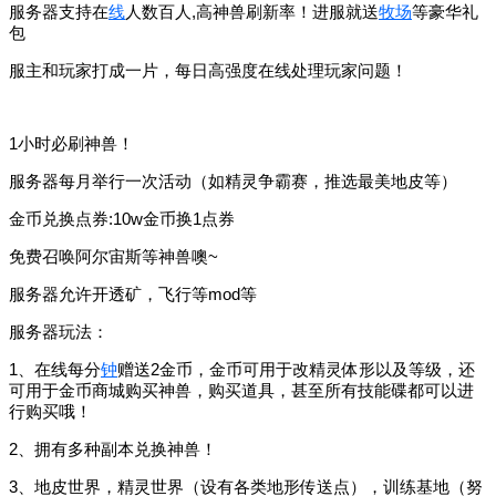
服务器支持在
线
人数百人,高神兽刷新率！进服就送
牧场
等豪华礼
包
服主和玩家打成一片，每日高强度在线处理玩家问题！
1小时必刷神兽！
服务器每月举行一次活动（如精灵争霸赛，推选最美地皮等）
金币兑换点券:10w金币换1点券
免费召唤阿尔宙斯等神兽噢~
服务器允许开透矿，飞行等mod等
服务器玩法：
1、在线每分
钟
赠送2金币，金币可用于改精灵体形以及等级，还
可用于金币商城购买神兽，购买道具，甚至所有技能碟都可以进
行购买哦！
2、拥有多种副本兑换神兽！
3、地皮世界，精灵世界（设有各类地形传送点），训练基地（努