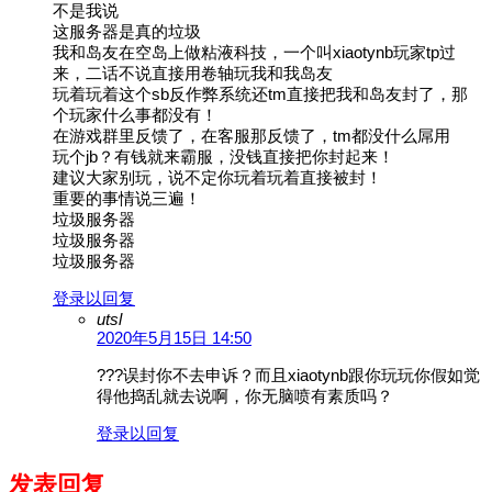
不是我说
这服务器是真的垃圾
我和岛友在空岛上做粘液科技，一个叫xiaotynb玩家tp过
来，二话不说直接用卷轴玩我和我岛友
玩着玩着这个sb反作弊系统还tm直接把我和岛友封了，那
个玩家什么事都没有！
在游戏群里反馈了，在客服那反馈了，tm都没什么屌用
玩个jb？有钱就来霸服，没钱直接把你封起来！
建议大家别玩，说不定你玩着玩着直接被封！
重要的事情说三遍！
垃圾服务器
垃圾服务器
垃圾服务器
登录以回复
utsl
2020年5月15日 14:50
???误封你不去申诉？而且xiaotynb跟你玩玩你假如觉
得他捣乱就去说啊，你无脑喷有素质吗？
登录以回复
发表回复