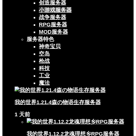
创造服务器
小游戏服务器
战争服务器
RPG服务器
MOD服务器
服务器特色
神奇宝贝
空岛
枪战
科技
工业
魔法
我的世界1.21.4森の物语生存服务器
1 天前
我的世界1.12.2龙魂理想乡RPG服务器