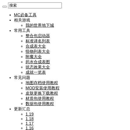
MC必备工具
相关游戏
我的世界地下城
常用工具
整合包启动器
标准译名列表
合成表大全
怪物列表大全
附魔大全
药水合成表图
状态效果大全
成就一览表
常见问题
地图存档使用教程
MOD安装使用教程
皮肤更换下载教程
材质包使用教程
数据包使用教程
更新汇总
1.19
1.18
1.17
1.16