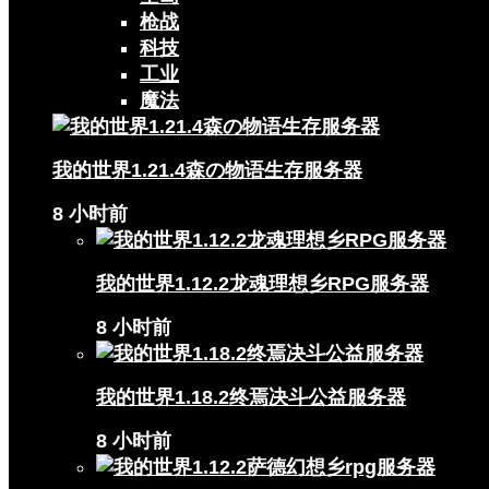
枪战
科技
工业
魔法
我的世界1.21.4森の物语生存服务器
8 小时前
我的世界1.12.2龙魂理想乡RPG服务器
8 小时前
我的世界1.18.2终焉决斗公益服务器
8 小时前