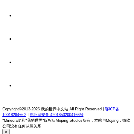
我的世界1.21.4森の物语生存服务器
16 小时前
我的世界1.12.2龙魂理想乡RPG服务器
16 小时前
我的世界1.18.2终焉决斗公益服务器
16 小时前
我的世界1.12.2萨德幻想乡rpg服务器
16 小时前
我的世界1.21.1童话方可梦服务器
Copyright©2013-2026 我的世界中文站 All Right Reserved |
鄂ICP备
19018284号-2
|
鄂公网安备 42018502004166号
"Minecraft"和"我的世界"版权归Mojang Studios所有，本站与Mojang，微软
公司没有任何从属关系
×