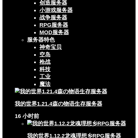
创造服务器
小游戏服务器
战争服务器
RPG服务器
MOD服务器
服务器特色
神奇宝贝
空岛
枪战
科技
工业
魔法
我的世界1.21.4森の物语生存服务器
16 小时前
我的世界1.12.2龙魂理想乡RPG服务器