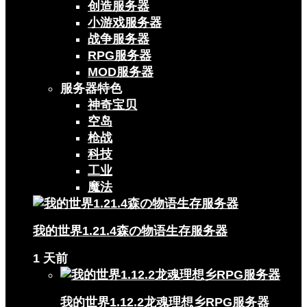
创造服务器
小游戏服务器
战争服务器
RPG服务器
MOD服务器
服务器特色
神奇宝贝
空岛
枪战
科技
工业
魔法
我的世界1.21.4森の物语生存服务器
1 天前
我的世界1.12.2龙魂理想乡RPG服务器