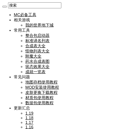
MC必备工具
相关游戏
我的世界地下城
常用工具
整合包启动器
标准译名列表
合成表大全
怪物列表大全
附魔大全
药水合成表图
状态效果大全
成就一览表
常见问题
地图存档使用教程
MOD安装使用教程
皮肤更换下载教程
材质包使用教程
数据包使用教程
更新汇总
1.19
1.18
1.17
1.16