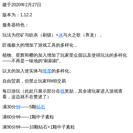
建于2020年2月27日
版本为：1.12.2
服务器特色：
玩法为挖矿与砍杀（刷级）+
冰
与火之歌（养龙），
匠魂极大的增加了游戏工具的多样化，
植物、星辉和樱的加入增加了玩家受众面以及使得玩法的多样化
——不再是一味地的“刷刷刷”。
以太的加入使实体与
维度
的多样化。
自由贸易，但禁止玩家RMB交易
每日游玩（此处只展示部分在
线
奖励，其余请玩家进入游戏查
看，这边就不在赘述了）
满30分
钟
——5颗
钻石
满60分钟——1颗中子素粒
满90分钟——10颗钻石+1颗中子素粒