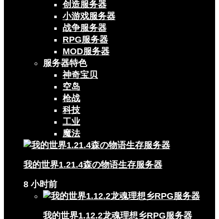
创造服务器
小游戏服务器
战争服务器
RPG服务器
MOD服务器
服务器特色
神奇宝贝
空岛
枪战
科技
工业
魔法
我的世界1.21.4森の物语生存服务器
8 小时前
我的世界1.12.2龙魂理想乡RPG服务器