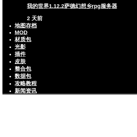
我的世界1.12.2萨德幻想乡rpg服务器
2 天前
地图存档
MOD
材质包
光影
插件
皮肤
整合包
数据包
攻略教程
新闻资讯