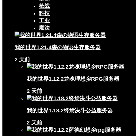
枪战
科技
工业
魔法
我的世界1.21.4森の物语生存服务器
2 天前
我的世界1.12.2龙魂理想乡RPG服务器
2 天前
我的世界1.18.2终焉决斗公益服务器
2 天前