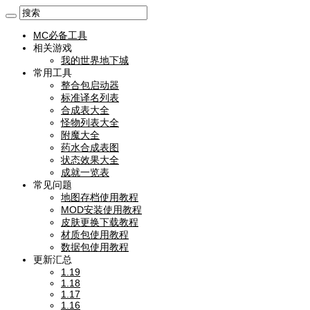
MC必备工具
相关游戏
我的世界地下城
常用工具
整合包启动器
标准译名列表
合成表大全
怪物列表大全
附魔大全
药水合成表图
状态效果大全
成就一览表
常见问题
地图存档使用教程
MOD安装使用教程
皮肤更换下载教程
材质包使用教程
数据包使用教程
更新汇总
1.19
1.18
1.17
1.16