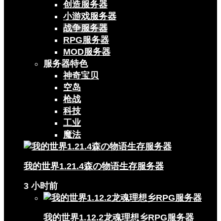
创造服务器
小游戏服务器
战争服务器
RPG服务器
MOD服务器
服务器特色
神奇宝贝
空岛
枪战
科技
工业
魔法
我的世界1.21.4森の物语生存服务器
3 小时前
我的世界1.12.2龙魂理想乡RPG服务器