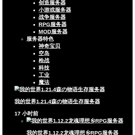
创造服务器
小游戏服务器
战争服务器
RPG服务器
MOD服务器
服务器特色
神奇宝贝
空岛
枪战
科技
工业
魔法
我的世界1.21.4森の物语生存服务器
17 小时前
我的世界1.12.2龙魂理想乡RPG服务器