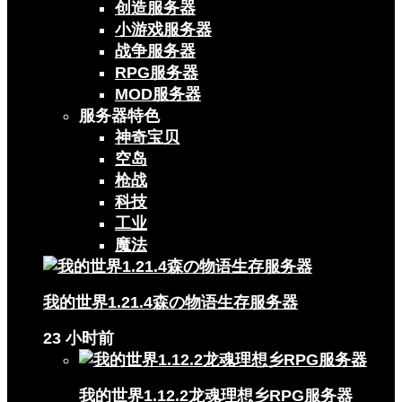
创造服务器
小游戏服务器
战争服务器
RPG服务器
MOD服务器
服务器特色
神奇宝贝
空岛
枪战
科技
工业
魔法
我的世界1.21.4森の物语生存服务器
23 小时前
我的世界1.12.2龙魂理想乡RPG服务器