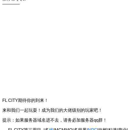
————
FL CITY期待你的到来！
来和我们一起玩耍！成为我们的大佬级别的玩家吧！
提示：如果服务器域名进不去，请务必加服务器qq群！
—-FL CITY第三周目–|多
线
|MCMMO|多世界|
NPC
|砍树|粘液|商业|