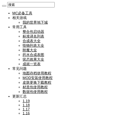
MC必备工具
相关游戏
我的世界地下城
常用工具
整合包启动器
标准译名列表
合成表大全
怪物列表大全
附魔大全
药水合成表图
状态效果大全
成就一览表
常见问题
地图存档使用教程
MOD安装使用教程
皮肤更换下载教程
材质包使用教程
数据包使用教程
更新汇总
1.19
1.18
1.17
1.16