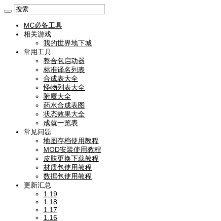
MC必备工具
相关游戏
我的世界地下城
常用工具
整合包启动器
标准译名列表
合成表大全
怪物列表大全
附魔大全
药水合成表图
状态效果大全
成就一览表
常见问题
地图存档使用教程
MOD安装使用教程
皮肤更换下载教程
材质包使用教程
数据包使用教程
更新汇总
1.19
1.18
1.17
1.16