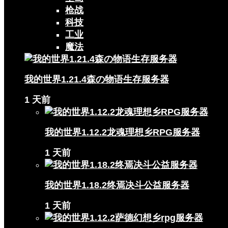
枪战
科技
工业
魔法
我的世界1.21.4森の物语生存服务器
1 天前
我的世界1.12.2龙魂理想乡RPG服务器
1 天前
我的世界1.18.2终焉决斗公益服务器
1 天前