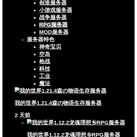
创造服务器
小游戏服务器
战争服务器
RPG服务器
MOD服务器
服务器特色
神奇宝贝
空岛
枪战
科技
工业
魔法
我的世界1.21.4森の物语生存服务器
2 天前
我的世界1.12.2龙魂理想乡RPG服务器