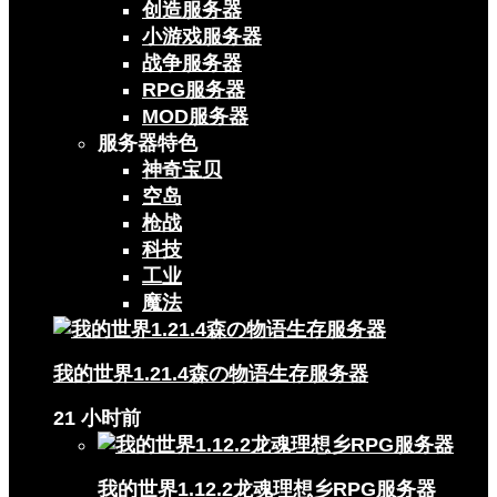
创造服务器
小游戏服务器
战争服务器
RPG服务器
MOD服务器
服务器特色
神奇宝贝
空岛
枪战
科技
工业
魔法
我的世界1.21.4森の物语生存服务器
21 小时前
我的世界1.12.2龙魂理想乡RPG服务器