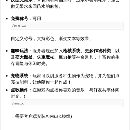
做无限水来回舀水的麻烦。
免费称号
：可用
/prefix
自定义称号，支持彩色、渐变文本等效果。
趣味玩法
：服务器现已加入
枪械系统
、
更多作物种类
，以
及
变大魔杖
、
失重魔杖
、
重力枪
等神奇道具，丰富你的生
存冒险与休闲时光。
宠物系统
：玩家可以驯服各种生物作为宠物，并为他们点
亮技能树，让他陪你一起作战！
点歌插件
：在游戏内点播你喜欢的音乐，与好友共享休闲
时光。(
/music
，需要客户端安装AllMusic模组)