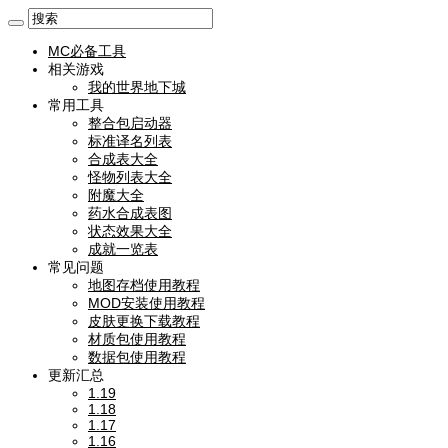
MC必备工具
相关游戏
我的世界地下城
常用工具
整合包启动器
标准译名列表
合成表大全
怪物列表大全
附魔大全
药水合成表图
状态效果大全
成就一览表
常见问题
地图存档使用教程
MOD安装使用教程
皮肤更换下载教程
材质包使用教程
数据包使用教程
更新汇总
1.19
1.18
1.17
1.16