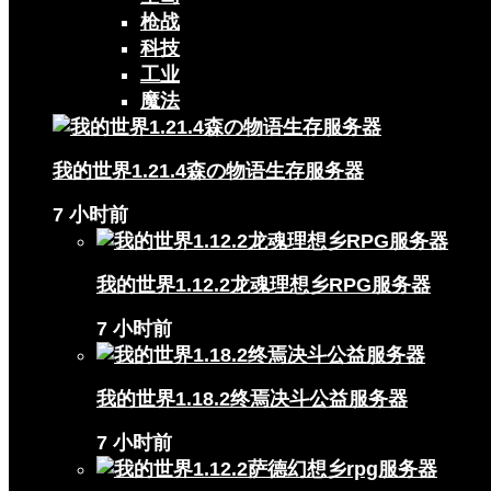
枪战
科技
工业
魔法
我的世界1.21.4森の物语生存服务器
7 小时前
我的世界1.12.2龙魂理想乡RPG服务器
7 小时前
我的世界1.18.2终焉决斗公益服务器
7 小时前