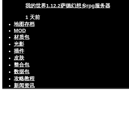
我的世界1.12.2萨德幻想乡rpg服务器
1 天前
地图存档
MOD
材质包
光影
插件
皮肤
整合包
数据包
攻略教程
新闻资讯