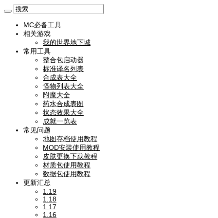
MC必备工具
相关游戏
我的世界地下城
常用工具
整合包启动器
标准译名列表
合成表大全
怪物列表大全
附魔大全
药水合成表图
状态效果大全
成就一览表
常见问题
地图存档使用教程
MOD安装使用教程
皮肤更换下载教程
材质包使用教程
数据包使用教程
更新汇总
1.19
1.18
1.17
1.16