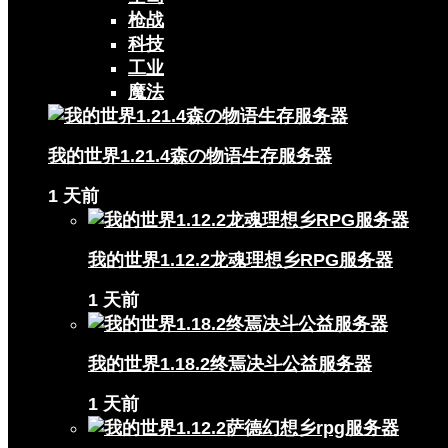
枪战
科技
工业
魔法
我的世界1.21.4森の物语生存服务器
1 天前
我的世界1.12.2龙魂理想乡RPG服务器
1 天前
我的世界1.18.2终焉决斗公益服务器
1 天前