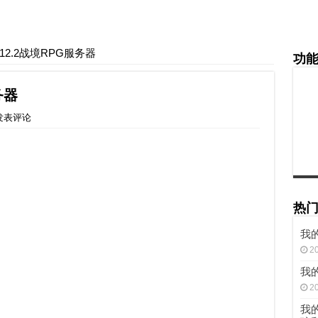
12.2战境RPG服务器
功
务器
发表评论
热
我的
2
我的
2
我的