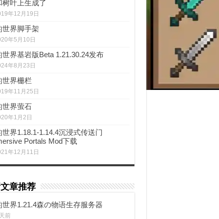
和树叶上生成了
019年12月19日
的世界脚手架
020年5月10日
世界基岩版Beta 1.21.30.24发布
024年8月23日
的世界栅栏
019年11月25日
的世界萤石
020年1月2日
世界1.18.1-1.14.4沉浸式传送门
ersive Portals Mod下载
021年12月11日
新文章推荐
世界1.21.4森の物语生存服务器
 天前