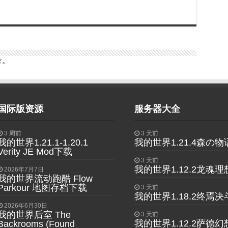
录
。
国际版资源
服务器大全
3 周前
3 天前
我的世界1.21.1-1.20.1
我的世界1.21.4森の
Verity JE Mod下载
3 天前
我的世界1.12.2龙魂
2026年7月7日
我的世界流动跑酷 Flow
Parkour 地图存档下载
3 天前
我的世界1.18.2终焉
2026年6月30日
我的世界后室 The
3 天前
我的世界1.12.2萨德幻
Backrooms (Found