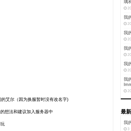
璃
2
我
2
我的
2
我
2
我
2
我的
Imm
2
间的艾尔（因为换服暂时没有改名字)
最
理的想法和建议加入服务器中
我的
游玩
3