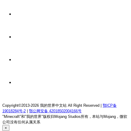
我的世界1.21.4森の物语生存服务器
8 小时前
我的世界1.12.2龙魂理想乡RPG服务器
8 小时前
我的世界1.18.2终焉决斗公益服务器
8 小时前
我的世界1.12.2萨德幻想乡rpg服务器
8 小时前
我的世界1.21.1童话方可梦服务器
Copyright©2013-2026 我的世界中文站 All Right Reserved |
鄂ICP备
19018284号-2
|
鄂公网安备 42018502004166号
"Minecraft"和"我的世界"版权归Mojang Studios所有，本站与Mojang，微软
公司没有任何从属关系
×