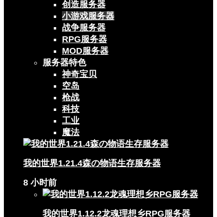
创造服务器
小游戏服务器
战争服务器
RPG服务器
MOD服务器
服务器特色
神奇宝贝
空岛
枪战
科技
工业
魔法
我的世界1.21.4森の物语生存服务器
8 小时前
我的世界1.12.2龙魂理想乡RPG服务器