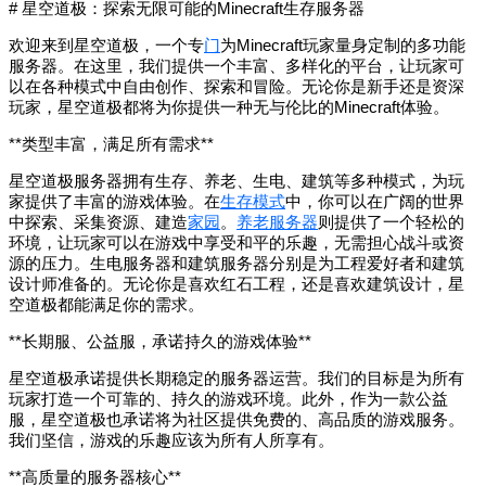
# 星空道极：探索无限可能的Minecraft生存服务器
欢迎来到星空道极，一个专
门
为Minecraft玩家量身定制的多功能
服务器。在这里，我们提供一个丰富、多样化的平台，让玩家可
以在各种模式中自由创作、探索和冒险。无论你是新手还是资深
玩家，星空道极都将为你提供一种无与伦比的Minecraft体验。
**类型丰富，满足所有需求**
星空道极服务器拥有生存、养老、生电、建筑等多种模式，为玩
家提供了丰富的游戏体验。在
生存模式
中，你可以在广阔的世界
中探索、采集资源、建造
家园
。
养老服务器
则提供了一个轻松的
环境，让玩家可以在游戏中享受和平的乐趣，无需担心战斗或资
源的压力。生电服务器和建筑服务器分别是为工程爱好者和建筑
设计师准备的。无论你是喜欢红石工程，还是喜欢建筑设计，星
空道极都能满足你的需求。
**长期服、公益服，承诺持久的游戏体验**
星空道极承诺提供长期稳定的服务器运营。我们的目标是为所有
玩家打造一个可靠的、持久的游戏环境。此外，作为一款公益
服，星空道极也承诺将为社区提供免费的、高品质的游戏服务。
我们坚信，游戏的乐趣应该为所有人所享有。
**高质量的服务器核心**