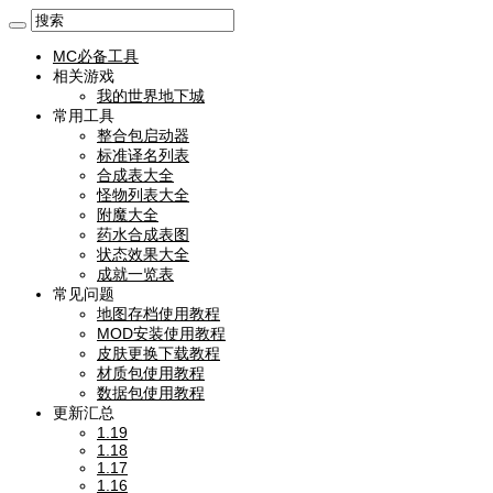
MC必备工具
相关游戏
我的世界地下城
常用工具
整合包启动器
标准译名列表
合成表大全
怪物列表大全
附魔大全
药水合成表图
状态效果大全
成就一览表
常见问题
地图存档使用教程
MOD安装使用教程
皮肤更换下载教程
材质包使用教程
数据包使用教程
更新汇总
1.19
1.18
1.17
1.16