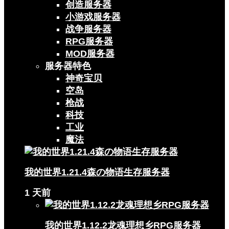
创造服务器
小游戏服务器
战争服务器
RPG服务器
MOD服务器
服务器特色
神奇宝贝
空岛
枪战
科技
工业
魔法
我的世界1.21.4森の物语生存服务器
1 天前
我的世界1.12.2龙魂理想乡RPG服务器