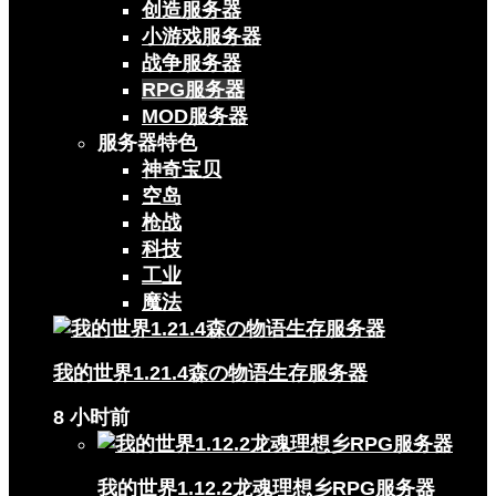
创造服务器
小游戏服务器
战争服务器
RPG服务器
MOD服务器
服务器特色
神奇宝贝
空岛
枪战
科技
工业
魔法
我的世界1.21.4森の物语生存服务器
8 小时前
我的世界1.12.2龙魂理想乡RPG服务器