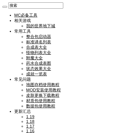
MC必备工具
相关游戏
我的世界地下城
常用工具
整合包启动器
标准译名列表
合成表大全
怪物列表大全
附魔大全
药水合成表图
状态效果大全
成就一览表
常见问题
地图存档使用教程
MOD安装使用教程
皮肤更换下载教程
材质包使用教程
数据包使用教程
更新汇总
1.19
1.18
1.17
1.16