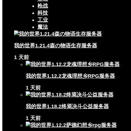
枪战
科技
工业
魔法
我的世界1.21.4森の物语生存服务器
1 天前
我的世界1.12.2龙魂理想乡RPG服务器
1 天前
我的世界1.18.2终焉决斗公益服务器
1 天前