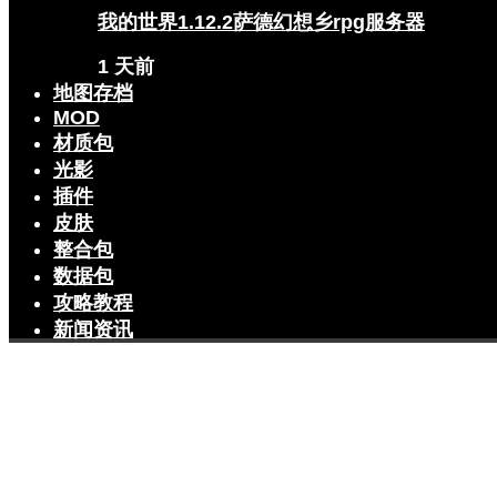
我的世界1.12.2萨德幻想乡rpg服务器
1 天前
地图存档
MOD
材质包
光影
插件
皮肤
整合包
数据包
攻略教程
新闻资讯