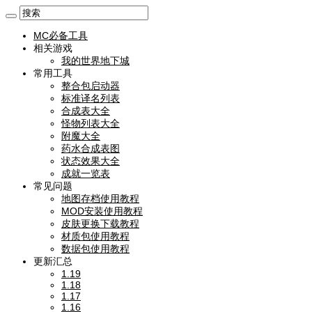
MC必备工具
相关游戏
我的世界地下城
常用工具
整合包启动器
标准译名列表
合成表大全
怪物列表大全
附魔大全
药水合成表图
状态效果大全
成就一览表
常见问题
地图存档使用教程
MOD安装使用教程
皮肤更换下载教程
材质包使用教程
数据包使用教程
更新汇总
1.19
1.18
1.17
1.16