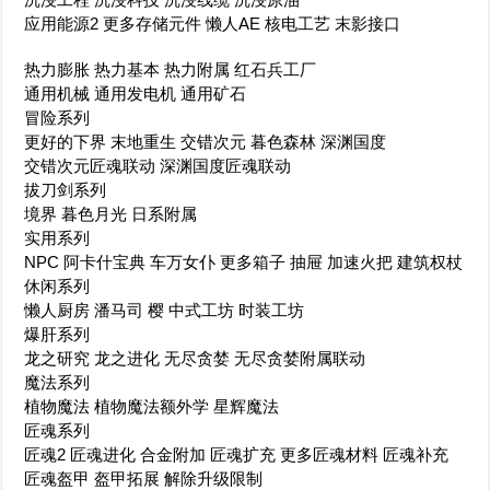
应用能源2 更多存储元件 懒人AE 核电工艺 末影接口
热力膨胀 热力基本 热力附属 红石兵工厂
通用机械 通用发电机 通用矿石
冒险系列
更好的下界 末地重生 交错次元 暮色森林 深渊国度
交错次元匠魂联动 深渊国度匠魂联动
拔刀剑系列
境界 暮色月光 日系附属
实用系列
NPC 阿卡什宝典 车万女仆 更多箱子 抽屉 加速火把 建筑权杖
休闲系列
懒人厨房 潘马司 樱 中式工坊 时装工坊
爆肝系列
龙之研究 龙之进化 无尽贪婪 无尽贪婪附属联动
魔法系列
植物魔法 植物魔法额外学 星辉魔法
匠魂系列
匠魂2 匠魂进化 合金附加 匠魂扩充 更多匠魂材料 匠魂补充
匠魂盔甲 盔甲拓展 解除升级限制