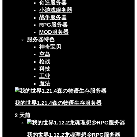
创造服务器
小游戏服务器
战争服务器
RPG服务器
MOD服务器
服务器特色
神奇宝贝
空岛
枪战
科技
工业
魔法
我的世界1.21.4森の物语生存服务器
2 天前
我的世界1.12.2龙魂理想乡RPG服务器