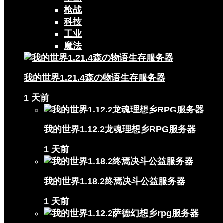
枪战
科技
工业
魔法
我的世界1.21.4森の物语生存服务器
1 天前
我的世界1.12.2龙魂理想乡RPG服务器
1 天前
我的世界1.18.2终焉决斗公益服务器
1 天前