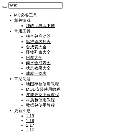
MC必备工具
相关游戏
我的世界地下城
常用工具
整合包启动器
标准译名列表
合成表大全
怪物列表大全
附魔大全
药水合成表图
状态效果大全
成就一览表
常见问题
地图存档使用教程
MOD安装使用教程
皮肤更换下载教程
材质包使用教程
数据包使用教程
更新汇总
1.19
1.18
1.17
1.16