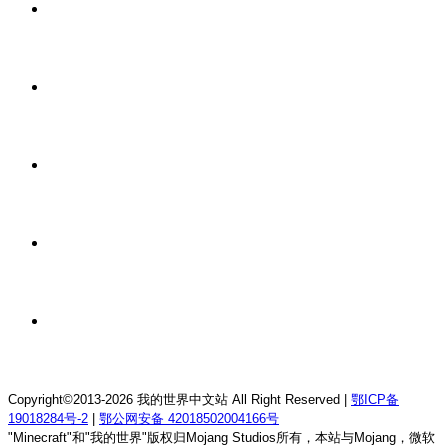
20 小时前
我的世界1.21.4森の物语生存服务器
20 小时前
我的世界1.12.2龙魂理想乡RPG服务器
20 小时前
我的世界1.18.2终焉决斗公益服务器
20 小时前
我的世界1.12.2萨德幻想乡rpg服务器
20 小时前
我的世界1.21.1童话方可梦服务器
Copyright©2013-2026 我的世界中文站 All Right Reserved |
鄂ICP备
19018284号-2
|
鄂公网安备 42018502004166号
"Minecraft"和"我的世界"版权归Mojang Studios所有，本站与Mojang，微软