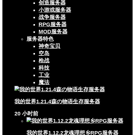
创造服务器
小游戏服务器
战争服务器
RPG服务器
MOD服务器
服务器特色
神奇宝贝
空岛
枪战
科技
工业
魔法
我的世界1.21.4森の物语生存服务器
20 小时前
我的世界1.12.2龙魂理想乡RPG服务器