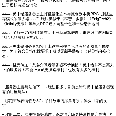
下面是服务器强心剂！服务器预防针！也是服务器的特色！内容
过于硬核请适当消化！
####- 勇来错服务器是主打轻量化剧本与原创副本类RPG+原版生
存模式的服务器 ####- 玩法类似于《群峦：救援》《EnigTech2》
《Infinity无限》等单人RPG通关向整合包和一些恐怖地图，
####- 了解一定的剧情能有助于推动游戏进度，未详细了解剧情对
话也无碍游戏正常游玩，
####- 勇来错服务器相较于上述举例整合包含有的跑图量可能更
大！为了符合剧情实际要求！所以无新手装备！（过剧情任务会
有）
####- 且无传送！恶劣介意者服务器不予挽留！勇来错并不是高大
上的服务器！不会上来就无脑送福利！也没有太多的福利！
– 服务器主要玩法如下：（玩法很多，目前是针对勇来错服务器现
有的明显玩法）
– ①跑主线剧情任务&7：了解故事的深厚背景，体验世界的设
定，
– 攻略二次元女主提高好感度，跑剧情升级更快属性提升更快，打