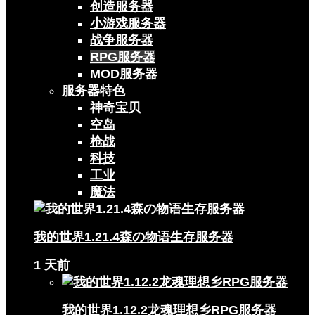
创造服务器
小游戏服务器
战争服务器
RPG服务器
MOD服务器
服务器特色
神奇宝贝
空岛
枪战
科技
工业
魔法
我的世界1.21.4森の物语生存服务器
1 天前
我的世界1.12.2龙魂理想乡RPG服务器