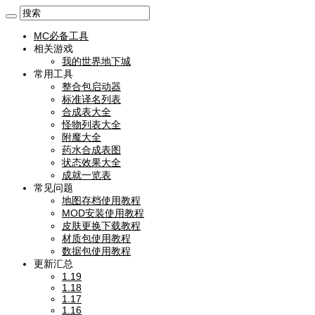
MC必备工具
相关游戏
我的世界地下城
常用工具
整合包启动器
标准译名列表
合成表大全
怪物列表大全
附魔大全
药水合成表图
状态效果大全
成就一览表
常见问题
地图存档使用教程
MOD安装使用教程
皮肤更换下载教程
材质包使用教程
数据包使用教程
更新汇总
1.19
1.18
1.17
1.16