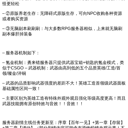
怪更轻松
– ②原版养老生存：无障碍式原版生存，可向NPC收购各种资源
或者购买资源
– ③无脑副本刷刷刷：与大多数RPG服务器相似，上来就无脑刷
副本爆肝掉装备
– 服务器机制如下：
– 氪金机制：勇来错服务器只提供武器宝箱+钥匙的氪金模式，类
似于CSGO – 武器机制：武器由高到低的五个品质英雄/工造/首
领/璨金/淬铜
– 武器的品质影响武器强度的差距不大！英雄工造首领级武器面板
基础属性区间一致！
– 主要区别为英雄工造有特殊外观外观且强化等级高度更高！而且
武器技能拥有原创特效与音效！！音效！！
服务器剧情主线任务更新至：序章【百年一见】+第一章【存留】
+第二章【涌动】（部分剧情内容可能含有恐怖惊悚血腥元素！不