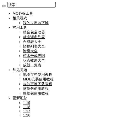
MC必备工具
相关游戏
我的世界地下城
常用工具
整合包启动器
标准译名列表
合成表大全
怪物列表大全
附魔大全
药水合成表图
状态效果大全
成就一览表
常见问题
地图存档使用教程
MOD安装使用教程
皮肤更换下载教程
材质包使用教程
数据包使用教程
更新汇总
1.19
1.18
1.17
1.16