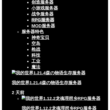
创造服务器
小游戏服务器
战争服务器
RPG服务器
MOD服务器
服务器特色
神奇宝贝
空岛
枪战
科技
工业
魔法
我的世界1.21.4森の物语生存服务器
2 天前
我的世界1.12.2龙魂理想乡RPG服务器