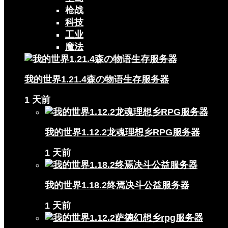
枪战
科技
工业
魔法
我的世界1.21.4森の物语生存服务器
1 天前
我的世界1.12.2龙魂理想乡RPG服务器
1 天前
我的世界1.18.2终焉决斗公益服务器
1 天前