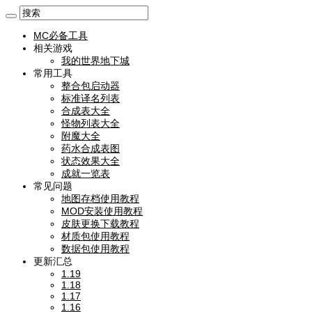
MC必备工具
相关游戏
我的世界地下城
常用工具
整合包启动器
标准译名列表
合成表大全
怪物列表大全
附魔大全
药水合成表图
状态效果大全
成就一览表
常见问题
地图存档使用教程
MOD安装使用教程
皮肤更换下载教程
材质包使用教程
数据包使用教程
更新汇总
1.19
1.18
1.17
1.16