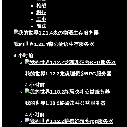
枪战
科技
工业
魔法
我的世界1.21.4森の物语生存服务器
4 小时前
我的世界1.12.2龙魂理想乡RPG服务器
4 小时前
我的世界1.18.2终焉决斗公益服务器
4 小时前