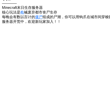
————
Minecraft末日生存服务器
核心玩法是
枪
械废弃都市丧尸生存
每晚会有数以百计的
僵尸
组成的尸潮，你可以用钩爪在城市间穿梭
服务器开荒中，欢迎新玩家加入！！