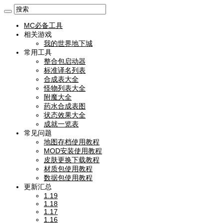
MC必备工具
相关游戏
我的世界地下城
常用工具
整合包启动器
标准译名列表
合成表大全
怪物列表大全
附魔大全
药水合成表图
状态效果大全
成就一览表
常见问题
地图存档使用教程
MOD安装使用教程
皮肤更换下载教程
材质包使用教程
数据包使用教程
更新汇总
1.19
1.18
1.17
1.16