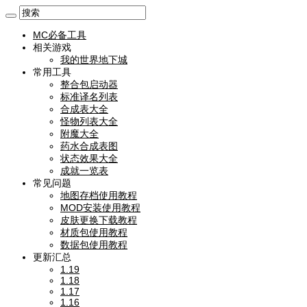
MC必备工具
相关游戏
我的世界地下城
常用工具
整合包启动器
标准译名列表
合成表大全
怪物列表大全
附魔大全
药水合成表图
状态效果大全
成就一览表
常见问题
地图存档使用教程
MOD安装使用教程
皮肤更换下载教程
材质包使用教程
数据包使用教程
更新汇总
1.19
1.18
1.17
1.16