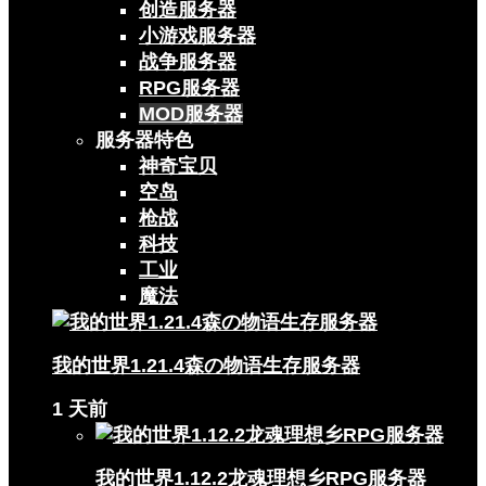
创造服务器
小游戏服务器
战争服务器
RPG服务器
MOD服务器
服务器特色
神奇宝贝
空岛
枪战
科技
工业
魔法
我的世界1.21.4森の物语生存服务器
1 天前
我的世界1.12.2龙魂理想乡RPG服务器