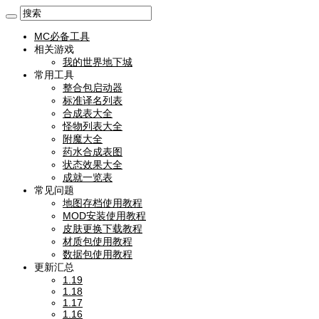
MC必备工具
相关游戏
我的世界地下城
常用工具
整合包启动器
标准译名列表
合成表大全
怪物列表大全
附魔大全
药水合成表图
状态效果大全
成就一览表
常见问题
地图存档使用教程
MOD安装使用教程
皮肤更换下载教程
材质包使用教程
数据包使用教程
更新汇总
1.19
1.18
1.17
1.16