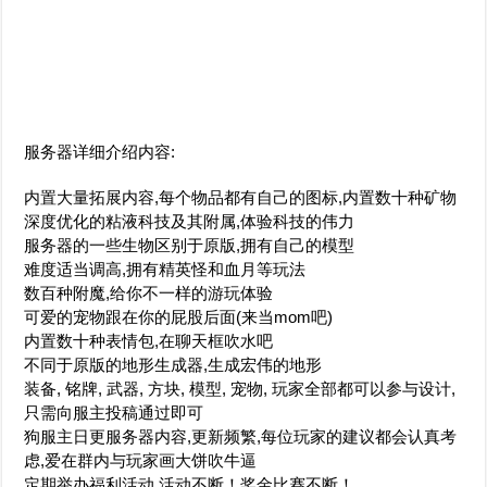
服务器详细介绍内容:
内置大量拓展内容,每个物品都有自己的图标,内置数十种矿物
深度优化的粘液科技及其附属,体验科技的伟力
服务器的一些生物区别于原版,拥有自己的模型
难度适当调高,拥有精英怪和血月等玩法
数百种附魔,给你不一样的游玩体验
可爱的宠物跟在你的屁股后面(来当mom吧)
内置数十种表情包,在聊天框吹水吧
不同于原版的地形生成器,生成宏伟的地形
装备, 铭牌, 武器, 方块, 模型, 宠物, 玩家全部都可以参与设计,
只需向服主投稿通过即可
狗服主日更服务器内容,更新频繁,每位玩家的建议都会认真考
虑,爱在群内与玩家画大饼吹牛逼
定期举办福利活动,活动不断！奖金比赛不断！