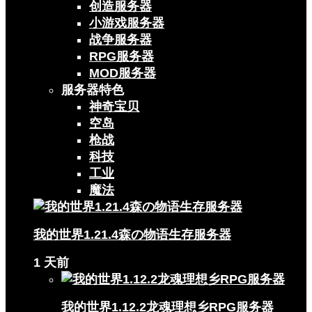
创造服务器
小游戏服务器
战争服务器
RPG服务器
MOD服务器
服务器特色
神奇宝贝
空岛
枪战
科技
工业
魔法
我的世界1.21.4森の物语生存服务器
1 天前
我的世界1.12.2龙魂理想乡RPG服务器