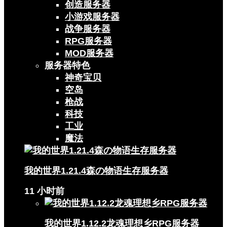
创造服务器
小游戏服务器
战争服务器
RPG服务器
MOD服务器
服务器特色
神奇宝贝
空岛
枪战
科技
工业
魔法
我的世界1.21.4森の物语生存服务器
11 小时前
我的世界1.12.2龙魂理想乡RPG服务器