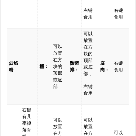
右键
右键
食用
食用
可以
放置
可以
在方
放置
块的
在方
顶部
烈焰
熟猪
腐
右键
桶：
块的
或底
粉
排：
肉：
食用
顶部
部，
或底
部
右键
食用
右键
有几
可以
可以
率掉
放置
放置
落骨
可以
在方
在方