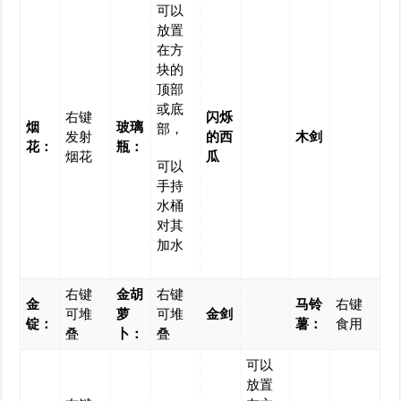
可以
放置
在方
块的
顶部
或底
右键
闪烁
烟
玻璃
部，
发射
的西
木剑
花：
瓶：
烟花
瓜
可以
手持
水桶
对其
加水
右键
金胡
右键
金
马铃
右键
可堆
萝
可堆
金剑
锭：
薯：
食用
叠
卜：
叠
可以
放置