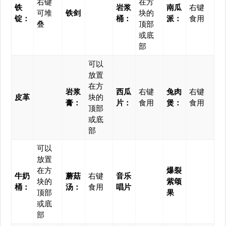
右键
在方
铁
岩浆
南瓜
右键
可堆
铁剑
块的
锭：
桶：
派：
食用
叠
顶部
或底
部
可以
放置
在方
岩浆
西瓜
右键
兔肉
右键
皮革
块的
膏：
片：
食用
煲：
食用
顶部
或底
部
可以
放置
在方
爆裂
牛奶
蘑菇
右键
音乐
块的
紫颂
桶：
汤：
食用
唱片
顶部
果
或底
部