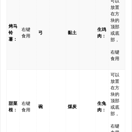
可以
放置
在方
块的
烤马
顶部
右键
生鸡
铃
弓
黏土
或底
食用
肉：
薯：
部，
右键
食用
可以
放置
在方
块的
顶部
甜菜
右键
生兔
碗
煤炭
或底
根：
食用
肉：
部，
右键