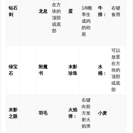
在方
钻石
1/8概
牛
右键
龙息
块的
蛋
剑
率生
排：
食用
顶部
成鸡
或底
的幼
部
崽
可以
放置
在方
绿宝
附魔
末影
水
块的
石
书
珍珠
桶：
顶部
或底
部
右键
向前
末影
火焰
羽毛
方发
小麦
之眼
弹：
射火
焰弹