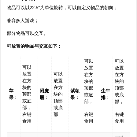
物品可以以22.5°为单位旋转，可以自定义物品的朝向；
兼容多人游戏；
部分物品可以交互。
可放置的物品与交互如下：
可以
可以
可以
放置
放置
放置
可以
在方
在方
在方
放置
块的
块的
块的
在方
顶部
顶部
苹
附魔
紫颂
生牛
顶部
块的
或底
或底
果：
瓶：
果：
排：
或底
顶部
部，
部，
部，
或底
右键
部
右键
右键
食用
食用
食用