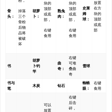
粉，
放置
块的
块的
史莱
在方
顶部
顶部
骨
掉落
胡萝
熟兔
姆
块的
或底
或底
头：
三个
卜：
肉：
球：
顶部
部，
部，
骨粉
或底
后物
右键
右键
部
品将
食用
食用
被破
坏
右键
胡萝
曲
可堆
书
卜钓
雪球
奇：
叠曲
竿
奇
书与
蜘蛛
右键
木炭
钻石
笔
眼：
食用
右键
后击
可以
碎，
放置