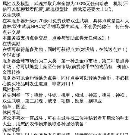
属性以及模型，武魂抽取几率全部为100%无任何暗改 机制(不
信可以私聊我看配置),武魂模型比一般武器还要大上1倍。
双生武魂
在本服务器升级到70级可免费获取双生武魂，具体点就是星斗大
森林/双生武魂NPC/对话/领取双生武魂，不会委托你任 何任务.
点券交易
本服务器支持点券交易，点券与赞助点券无任何区别！
在线奖励
在线可获得超多奖励，同时可获得点券(对没错，在线送点券！)
全球市场
服务器全球市场分为二大类，第一种是金币市场，第二种是点券
市场，你可以随意上架至任何市场(前提你手中的物品有 价值).
金币转换
服务器可以金币转换为点券，同样点券可以转换为金币，不必担
心购买物品时发生尴尬，非常好用！
属性格子
首先列举一下：魂骨，斗铠，机甲，领域，神器，魂灵，神祇，
双生武魂，第三武魂，戒指，项链，勋章，副职业
仙草，图鉴。
休闲养老
若您不喜欢一直战斗，可在主城寻找二位神秘老者开启您的种田
大业，用您的农作物来换取各种强劲装备！
魂兽馈赠