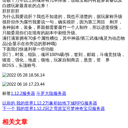
击败十万年以上的魂兽有几率掉落，馈赠宝箱内有超多装备以及
白嫖玩家最喜欢的点券！
肝肝肝肝
为什么我要说肝？我也不知道的，我也不清楚的，据玩家称升级
很肝但作为腐竹我要说一句，确实很肝，因为第三周目 刚开，
各种副本，装备，界面都需要腐竹一个人制作，所以进度很慢，
只能委屈你们在现有的副本中刷怪升级。
满打满算拥有70多个属性槽位，其中神器/第三武魂/魂灵为动态物
品(会显示在你旁边的那种哦)
下面我们快速列举一些功能
宗门，时装，组队，魂环100%吸/拆，签到，邮箱，斗魂竞技场，
锻造，强化，地皮，领地，玩家自制商店，悬赏，世 界
BOSS，头顶称号.
标签
1.12.2服务器
斗罗大陆服务器
以前的
我的世界1.12.2万象初始地下城RPG服务器
下一个
我的世界1.12.2冠之雪原宝可梦神奇宝贝服务器
相关文章