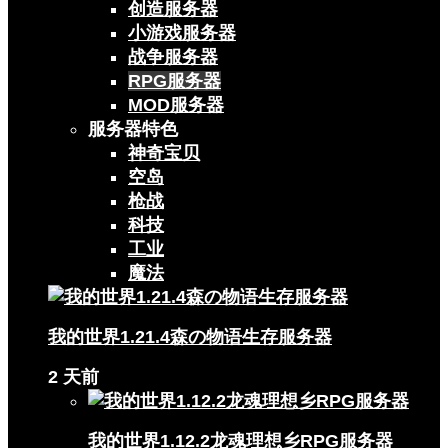
创造服务器
小游戏服务器
战争服务器
RPG服务器
MOD服务器
服务器特色
神奇宝贝
空岛
枪战
科技
工业
魔法
我的世界1.21.4森の物语生存服务器
2 天前
我的世界1.12.2龙魂理想乡RPG服务器