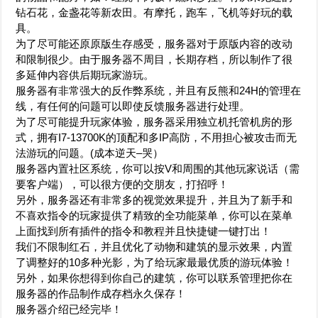
钻石花，金盏花等新农田。有摩托，跑车，飞机等好玩的载
具。
为了尽可能还原原版生存感受，服务器对于原版内容的改动
和限制很少。由于服务器不周目，长期存档，所以制作了很
多延伸内容供后期玩家游玩。
服务器有非常强大的反作弊系统，并且有反熊和24H的管理在
线，有任何的问题可以即使反馈服务器进行处理。
为了尽可能提升玩家体验，服务器采用独立机托管机房的形
式，拥有I7-13700K的顶配和多IP高防，不用担心被攻击而无
法游玩的问题。(成本逆天–哭）
服务器内置社区系统，你可以按V和周围的其他玩家说话（需
要客户端），可以很方便的交朋友，打招呼！
另外，服务器还有非常多的视觉效果提升，并且为了新手和
不喜欢指令的玩家提供了精致的全功能菜单，你可以在菜单
上面找到所有插件的指令和教程并且快捷键一键打出！
我们不限制红石，并且优化了动物和建筑的显示效果，内置
了调整好的10多种光影，为了给玩家最最优质的游玩体验！
另外，如果你想得到你自己的建筑，你可以联系管理把你在
服务器的作品制作成存档永久保存！
服务器介绍已经完毕！