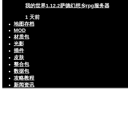
我的世界1.12.2萨德幻想乡rpg服务器
1 天前
地图存档
MOD
材质包
光影
插件
皮肤
整合包
数据包
攻略教程
新闻资讯