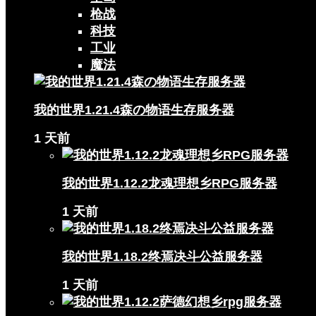
枪战
科技
工业
魔法
我的世界1.21.4森の物语生存服务器
1 天前
我的世界1.12.2龙魂理想乡RPG服务器
1 天前
我的世界1.18.2终焉决斗公益服务器
1 天前