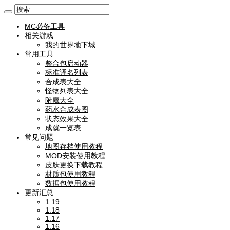
MC必备工具
相关游戏
我的世界地下城
常用工具
整合包启动器
标准译名列表
合成表大全
怪物列表大全
附魔大全
药水合成表图
状态效果大全
成就一览表
常见问题
地图存档使用教程
MOD安装使用教程
皮肤更换下载教程
材质包使用教程
数据包使用教程
更新汇总
1.19
1.18
1.17
1.16